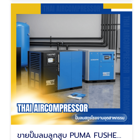
ขายปั๊มลมลูกสูบ PUMA FUSHENG SOMAX ไต้หวันแท้